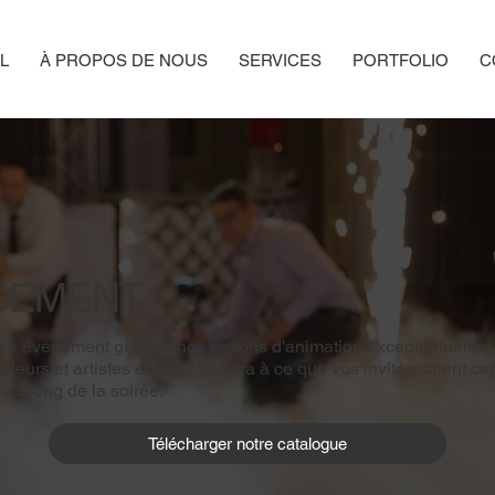
L
À PROPOS DE NOUS
SERVICES
PORTFOLIO
C
SSEMENT
re événement grâce à nos options d'animation exceptionnelles 
eurs et artistes experts veillera à ce que vos invités soient cap
au long de la soirée.
Télécharger notre catalogue