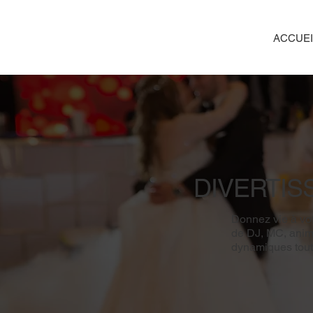
ACCUEI
DIVERTI
Donnez vie à vot
de DJ, MC, animat
dynamiques tout 