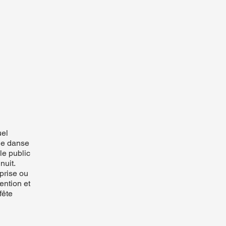
uel
de danse
le public
nuit.
prise ou
tention et
fête